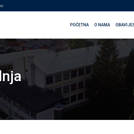
om
POČETNA
O NAMA
OBAVIJE
dnja