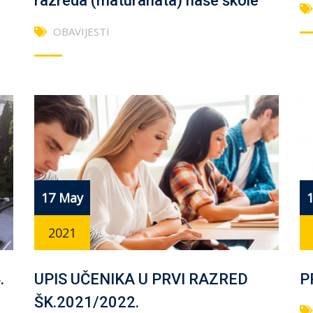
razreda (maturanata) naše škole
OBAVIJESTI
17 May
2021
.
UPIS UČENIKA U PRVI RAZRED
P
ŠK.2021/2022.