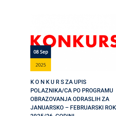
08 Sep
2025
K O N K U R S ZA UPIS
POLAZNIKA/CA PO PROGRAMU
OBRAZOVANJA ODRASLIH ZA
JANUARSKO – FEBRUARSKI ROK