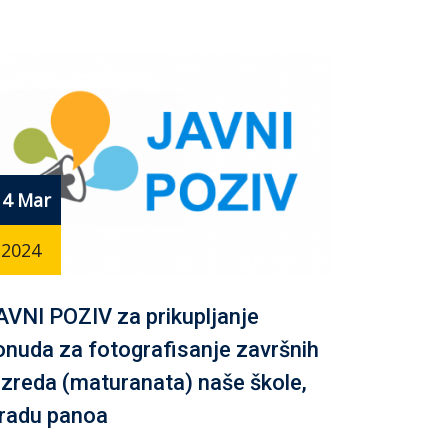
14 Mar
2024
AVNI POZIV za prikupljanje
onuda za fotografisanje završnih
azreda (maturanata) naše škole,
zradu panoa