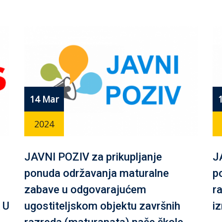
14 Mar
2024
JAVNI POZIV za prikupljanje
J
ponuda održavanja maturalne
p
zabave u odgovarajućem
r
 U
ugostiteljskom objektu završnih
i