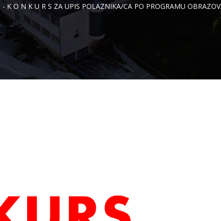
I
-
K O N K U R S ZA UPIS POLAZNIKA/CA PO PROGRAMU OBRAZOV