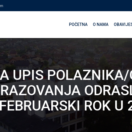
om
POČETNA
O NAMA
OBAVIJE
 ZA UPIS POLAZNIKA
RAZOVANJA ODRASL
FEBRUARSKI ROK U 2