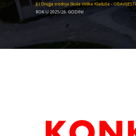
JU Druga srednja škola Velika Kladuša
-
OBAVIJEST
ROK U 2025/26. GODINI