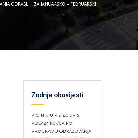
ANJA ODRASLIH ZA JANUARSKO – FEBRUARSKI
Zadnje obavijesti
K O N K U R S ZA UPIS
POLAZNIKA/CA PO
PROGRAMU OBRAZOVANJA