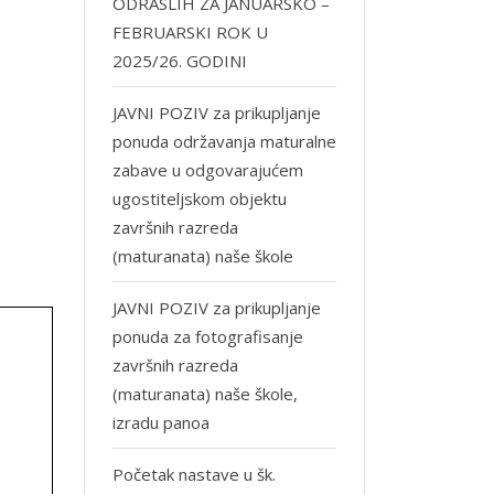
ODRASLIH ZA JANUARSKO –
FEBRUARSKI ROK U
2025/26. GODINI
JAVNI POZIV za prikupljanje
ponuda održavanja maturalne
zabave u odgovarajućem
ugostiteljskom objektu
završnih razreda
(maturanata) naše škole
JAVNI POZIV za prikupljanje
ponuda za fotografisanje
završnih razreda
(maturanata) naše škole,
izradu panoa
Početak nastave u šk.